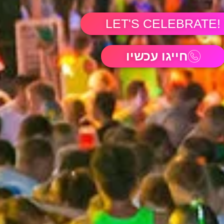
!LET'S CELEBRATE
חייגו עכשיו