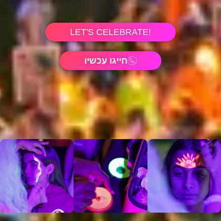
!LET'S CELEBRATE
חייגו עכשיו