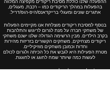
ההפעלה שלנו כוללת מסיבת ריקודים מקפיצה המלווה
בהפעלות במהלך הריקודים כמו – רכבת, מעגלים,
אתגרים שונים ומעגלי ברייקדאנס/היפ-הופ/דריל.
בנוסף למסיבת ריקודים מוצלחת אנו מקיימים הפעלות
של משחקי חברה על מנת לגרום לריגוש והתלהבות
בקרב הילדים. מבין הרשימה הגדולה שלנו ישנם משחקי
ריקודים מצחיקים, משחקים הקשורים בזריזות מהירות
וחדות וכמובן משחקים מוזיקיליים.
מטרת הפעילות היא לגבש את כל הכיתה ולגרום לכולם
לעשות כמה שיותר שמח לחוגג או לחוגגת.
החוגג/ת לוקחים חלק בלתי נפרד מהאירוע והם בעצם
בוחרים את המשחקים שיהיו, את המשתתפים בכל
סיבוב וסיבוב וכמובן את המנצחים.
נושא ההפעלה סופר סופר סופר חשוב להצלחת
האירוע כי אם תזמינו הפעלת יום הולדת פולמון
והמפעיל לא יודע להחזיק קהל של ילדים האירוע