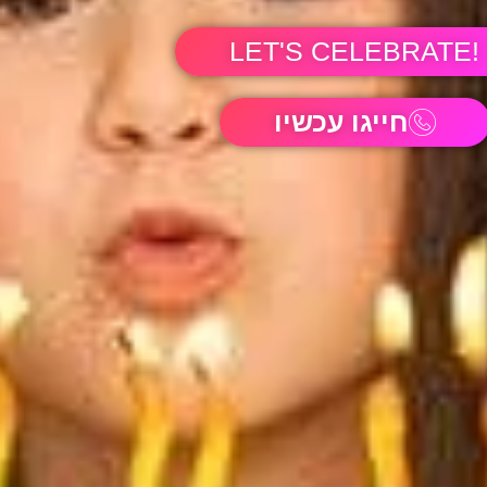
!LET'S CELEBRATE
חייגו עכשיו